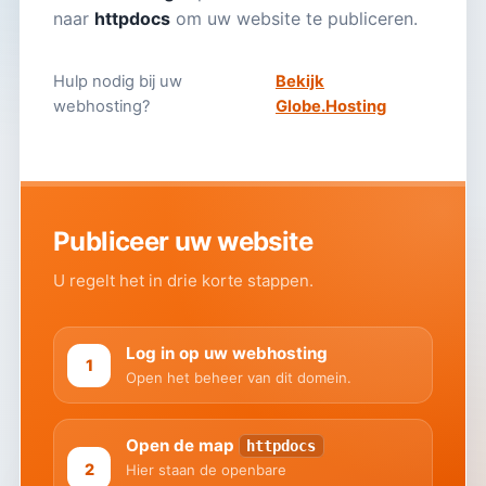
naar
httpdocs
om uw website te publiceren.
Hulp nodig bij uw
Bekijk
webhosting?
Globe.Hosting
Publiceer uw website
U regelt het in drie korte stappen.
Log in op uw webhosting
Open het beheer van dit domein.
Open de map
httpdocs
Hier staan de openbare